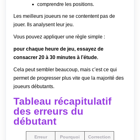
comprendre les positions.
Les meilleurs joueurs ne se contentent pas de
jouer. Ils analysent leur jeu.
Vous pouvez appliquer une règle simple :
pour chaque heure de jeu, essayez de
consacrer 20 à 30 minutes à l’étude.
Cela peut sembler beaucoup, mais c’est ce qui
permet de progresser plus vite que la majorité des
joueurs débutants.
Tableau récapitulatif
des erreurs du
débutant
Erreur
Pourquoi
Correction