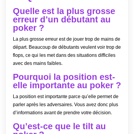
Quelle est la plus grosse
erreur d’un débutant au
poker ?
La plus grosse erreur est de jouer trop de mains de
départ. Beaucoup de débutants veulent voir trop de
flops, ce qui les met dans des situations difficiles
avec des mains faibles.
Pourquoi la position est-
elle importante au poker ?
La position est importante parce qu’elle permet de
parler après les adversaires. Vous avez donc plus
d’informations avant de prendre votre décision.
Qu’est-ce que le tilt au