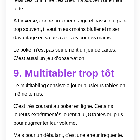
relances. S’il mise très cher, il a souvent une main
forte.
À l’inverse, contre un joueur large et passif qui paie
trop souvent, il vaut mieux moins bluffer et miser
davantage en value avec vos bonnes mains.
Le poker n’est pas seulement un jeu de cartes.
C’est aussi un jeu d’observation.
9. Multitabler trop tôt
Le multitabling consiste à jouer plusieurs tables en
même temps.
C’est très courant au poker en ligne. Certains
joueurs expérimentés jouent 4, 6, 8 tables ou plus
pour augmenter leur volume.
Mais pour un débutant, c’est une erreur fréquente.