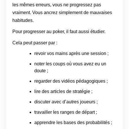
les mêmes erreurs, vous ne progressez pas
vraiment. Vous ancrez simplement de mauvaises
habitudes.
Pour progresser au poker, il faut aussi étudier.
Cela peut passer par :
revoir vos mains après une session ;
noter les coups où vous avez eu un
doute ;
regarder des vidéos pédagogiques ;
lire des articles de stratégie ;
discuter avec d’autres joueurs ;
travailler les ranges de départ ;
apprendre les bases des probabilités ;