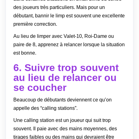
des joueurs très particuliers. Mais pour un
débutant, bannir le limp est souvent une excellente
première correction.
Au lieu de limper avec Valet-10, Roi-Dame ou
paire de 8, apprenez à relancer lorsque la situation
est bonne.
6. Suivre trop souvent
au lieu de relancer ou
se coucher
Beaucoup de débutants deviennent ce qu’on
appelle des “calling stations”.
Une calling station est un joueur qui suit trop
souvent. Il paie avec des mains moyennes, des
tirages faibles ou des mains qui devraient être