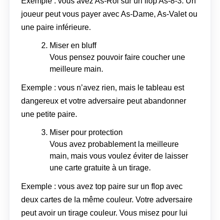
Exemple : vous avez As-Roi sur un flop As-8-3. Un
joueur peut vous payer avec As-Dame, As-Valet ou
une paire inférieure.
Miser en bluff
Vous pensez pouvoir faire coucher une
meilleure main.
Exemple : vous n’avez rien, mais le tableau est
dangereux et votre adversaire peut abandonner
une petite paire.
Miser pour protection
Vous avez probablement la meilleure
main, mais vous voulez éviter de laisser
une carte gratuite à un tirage.
Exemple : vous avez top paire sur un flop avec
deux cartes de la même couleur. Votre adversaire
peut avoir un tirage couleur. Vous misez pour lui