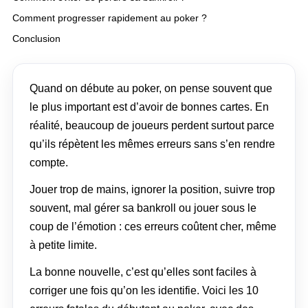
Comment progresser rapidement au poker ?
Conclusion
Quand on débute au poker, on pense souvent que
le plus important est d’avoir de bonnes cartes. En
réalité, beaucoup de joueurs perdent surtout parce
qu’ils répètent les mêmes erreurs sans s’en rendre
compte.
Jouer trop de mains, ignorer la position, suivre trop
souvent, mal gérer sa bankroll ou jouer sous le
coup de l’émotion : ces erreurs coûtent cher, même
à petite limite.
La bonne nouvelle, c’est qu’elles sont faciles à
corriger une fois qu’on les identifie. Voici les 10