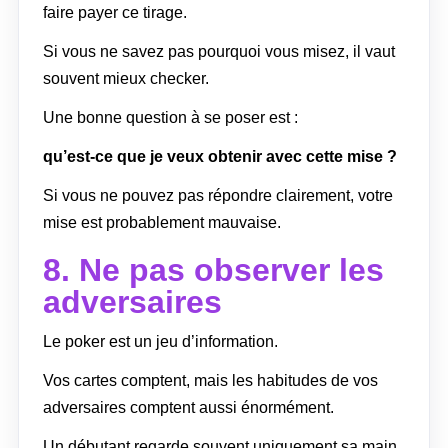
faire payer ce tirage.
Si vous ne savez pas pourquoi vous misez, il vaut
souvent mieux checker.
Une bonne question à se poser est :
qu’est-ce que je veux obtenir avec cette mise ?
Si vous ne pouvez pas répondre clairement, votre
mise est probablement mauvaise.
8. Ne pas observer les
adversaires
Le poker est un jeu d’information.
Vos cartes comptent, mais les habitudes de vos
adversaires comptent aussi énormément.
Un débutant regarde souvent uniquement sa main.