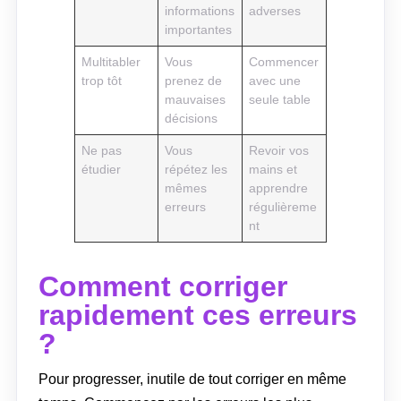
informations
adverses
importantes
Multitabler
Vous
Commencer
trop tôt
prenez de
avec une
mauvaises
seule table
décisions
Ne pas
Vous
Revoir vos
étudier
répétez les
mains et
mêmes
apprendre
erreurs
régulièreme
nt
Comment corriger
rapidement ces erreurs
?
Pour progresser, inutile de tout corriger en même